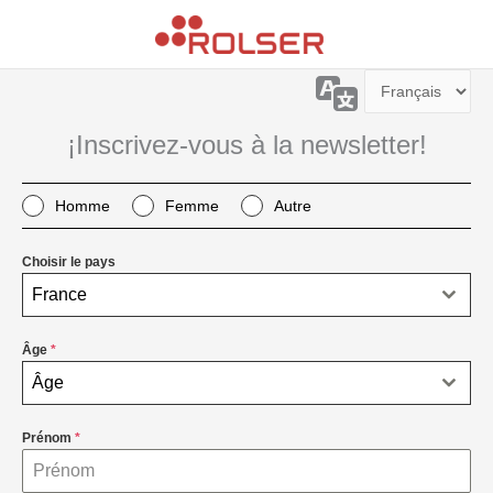
Aller
au
contenu
Choisir
une
langue
¡Inscrivez-vous à la newsletter!
Homme
Femme
Autre
Choisir le pays
France
Âge
*
Âge
Prénom
*